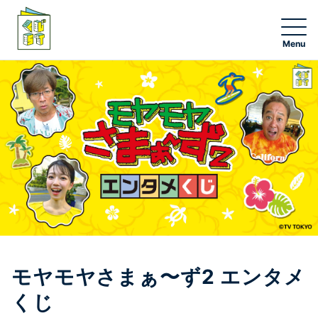
NEW
くじ一覧
グッズ一覧
エンタメチャンス賞応募
くじストオンライン
モヤモヤさまぁ〜ず2 エンタメ
くじストアプリ
くじ