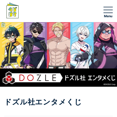
NEW
くじ一覧
グッズ一覧
エンタメチャンス賞応募
くじストオンライン
ドズル社エンタメくじ
くじストアプリ