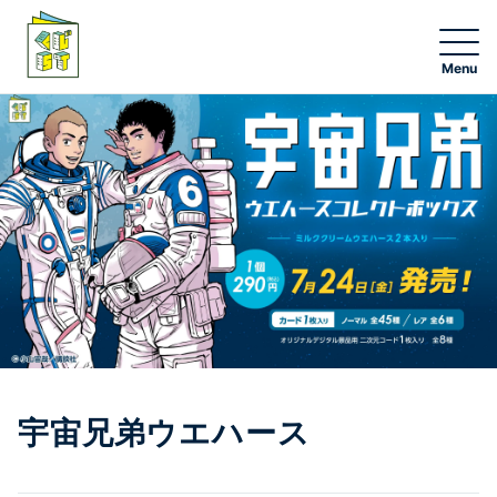
NEW
くじ一覧
グッズ一覧
エンタメチャンス賞応募
くじストオンライン
宇宙兄弟ウエハース
くじストアプリ